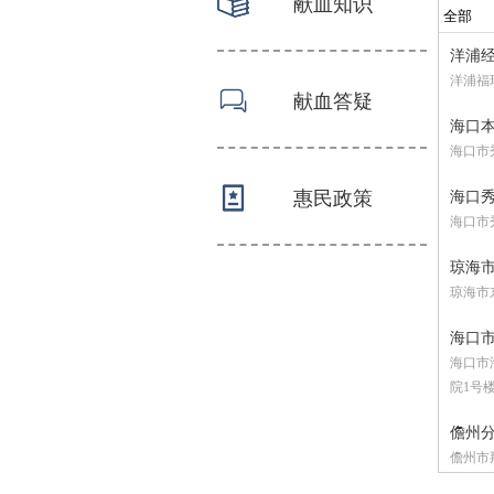
献血知识
洋浦
洋浦福
献血答疑
海口
海口市
惠民政策
海口
海口市
琼海
琼海市
海口
海口市
院1号
儋州
儋州市