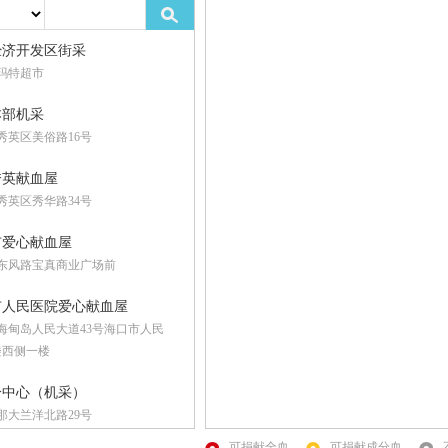
经济开发区街采
玛特超市
本部机采
秀英区美俗路16号
秀英献血屋
秀英区秀华路34号
市爱心献血屋
东风路宝真商业广场前
市人民医院爱心献血屋
海甸岛人民大道43号海口市人民
楼西侧一楼
分中心（机采）
那大兰洋北路29号
可捐献全血
可捐献成分血