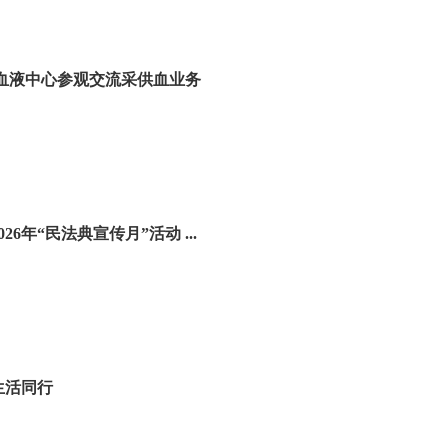
血液中心参观交流采供血业务
特别报道 | 我省部署开展2026年“民法典宣传月”活动 ...
生活同行