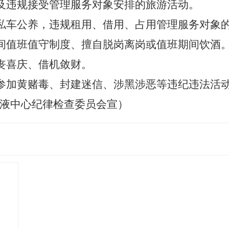
及违规接受管理服务对象安排的旅游活动
。
私车公养，违规租用、借用、占用管理服务对象
间值班值守制度
、
擅自脱岗离岗或值班期间饮酒
丧喜庆
、
借机敛财
。
参加黄赌毒、封建迷信、涉黑涉恶等违纪违法活
液中心纪律检查委员会宣）