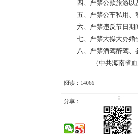
四
、严禁公款旅游以
五
、严禁公车私用、
六
、严禁违反节日期
七
、严禁大操大办婚
八
、严禁酒驾醉驾
、
（中共海南省血
阅读：14066
分享：