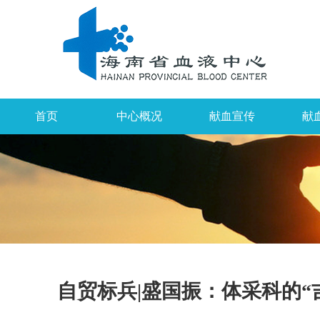
首页
中心概况
献血宣传
献
自贸标兵|盛国振：体采科的“