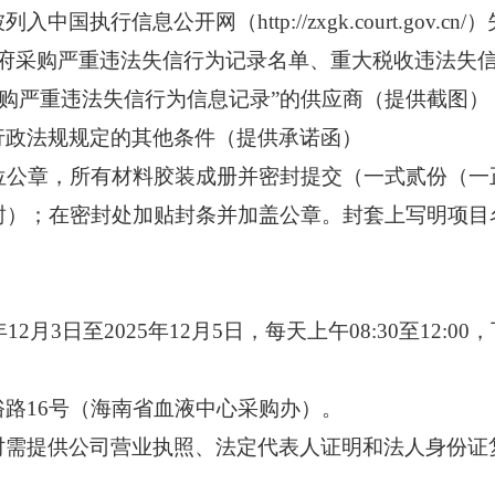
被列入中国执行信息公开网（
http://zxgk.court.
a.gov.cn)政府采购严重违法失信行为记录名单、重大税收违
 的“政府采购严重违法失信行为信息记录”的供应商（
提供
截图
）
行政法规规定的其他条件（
提供承诺函
）
位公章，所有材料胶装
成册
并密封提交
（一式贰份（一
封
）
；在密封处加贴封条并加盖公章。封套上写明项目
5年12月3日至2025年12月5日，每天上午08:30至12:00
俗路
16号（海南省血液中心采购办）。
时需提供公司营业执照、法定代表人证明和法人身份证