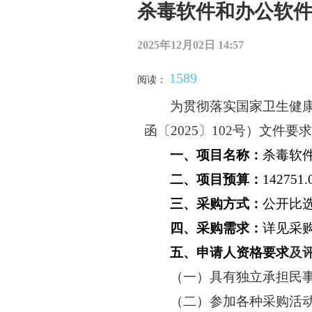
杀毒软件和办公软
2025年12月02日 14:57
1589
阅读：
为贯彻落实国家卫生健
函〔
2025〕102号）
文件要求
一、项目名称：
杀毒软
二、项目预算：
1427
三、采购方式：
公开比
四、采购需求：
详见采
五、申请人资格要求
及
（
一
）具有独立承担民
（
二
）参加
各种
采购活