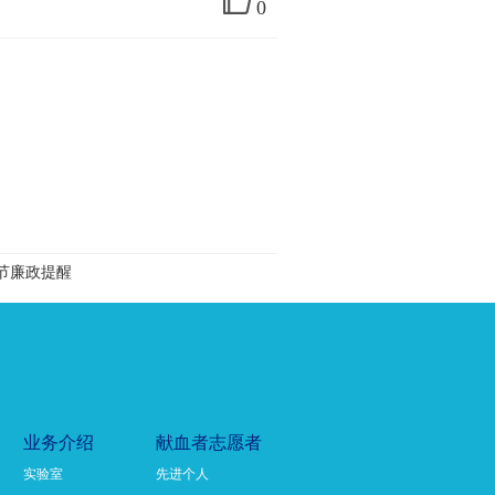
0
午节廉政提醒
业务介绍
献血者志愿者
实验室
先进个人